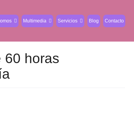
Somos
Multimedia
Servicios
Blog
Contacto
e 60 horas
ía