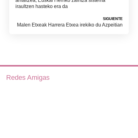
amaitzea, Euskal Herriko zaintza sistema
iraultzen hasteko era da
SIGUIENTE
Malen Etxeak Harrera Etxea irekiko du Azpeitian
Redes Amigas