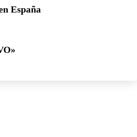
 en España
VO»