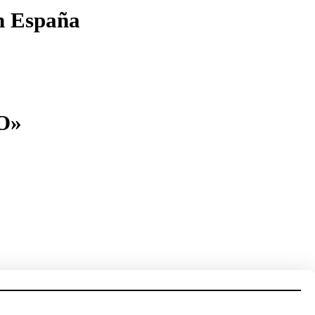
en España
O»